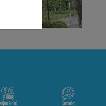
eljes körű
Korrekt