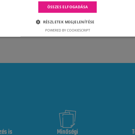
ÖSSZES ELFOGADÁSA
RÉSZLETEK MEGJELENÍTÉSE
POWERED BY COOKIESCRIPT
zés is
Minőségi
T