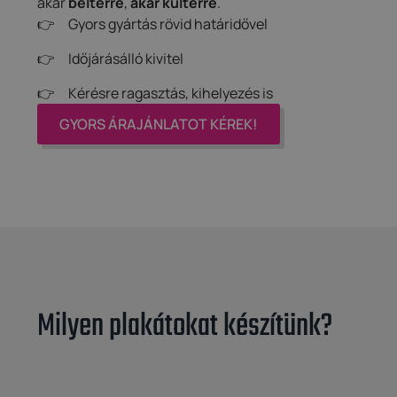
akár
beltérre
,
akár kültérre
.
Gyors gyártás rövid határidővel
Időjárásálló kivitel
Kérésre ragasztás, kihelyezés is
GYORS ÁRAJÁNLATOT KÉREK!
Milyen plakátokat készítünk?