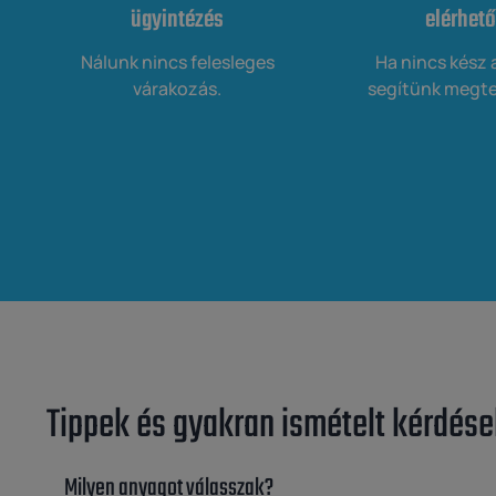
ügyintézés
elérhető
Nálunk nincs felesleges
Ha nincs kész 
várakozás.
segítünk megte
Tippek és gyakran ismételt kérdése
Milyen anyagot válasszak?