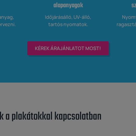
alapanyagok
s
anyag,
Időjárásálló, UV-álló,
Nyomta
rvezni.
tartós nyomatok.
ragasztá
KÉREK ÁRAJÁNLATOT MOST!
k a plakátokkal kapcsolatban