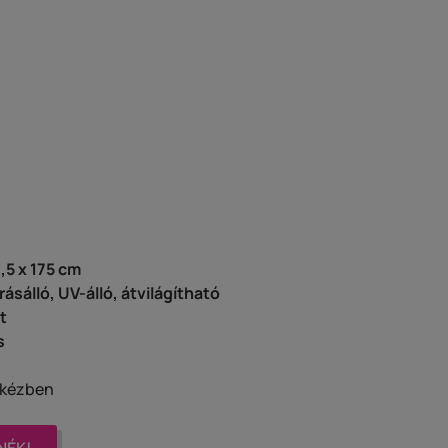
,5 x 175 cm
rásálló, UV-álló, átvilágítható
t
s
y kézben
NÉK!