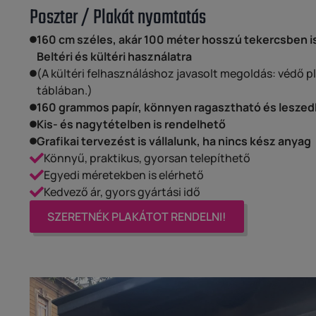
Poszter / Plakát nyomtatás
160 cm széles, akár 100 méter hosszú tekercsben i
Beltéri és kültéri használatra
(A kültéri felhasználáshoz javasolt megoldás: védő pl
táblában.)
160 grammos papír, könnyen ragasztható és lesze
Kis- és nagytételben is rendelhető
Grafikai tervezést is vállalunk, ha nincs kész anyag
Könnyű, praktikus, gyorsan telepíthető
Egyedi méretekben is elérhető
Kedvező ár, gyors gyártási idő
SZERETNÉK PLAKÁTOT RENDELNI!