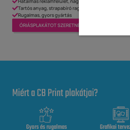
Hatalmas reklámfelület, nagy elérés
Tartós anyag, strapabíró ragasztási technika
Rugalmas, gyors gyártás
ÓRIÁSPLAKÁTOT SZERETNÉK!
Miért a CB Print plakátjai?
Gyors és rugalmas
Grafikai terve