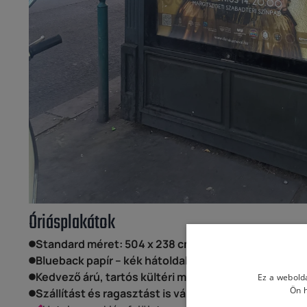
Óriásplakátok
Standard méret: 504 x 238 cm – több részből illesz
Blueback papír – kék hátoldal, jól ragasztható, időjá
Kedvező árú, tartós kültéri megoldás
Ez a webolda
Ön h
Szállítást és ragasztást is vállalunk