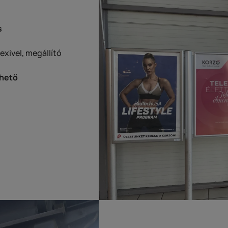
s
exivel, megállító
dhető