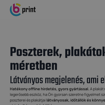
Poszterek, plakáto
méretben
Látványos megjelenés, ami e
Hatékony offline hirdetés, gyors gyártással.
A plakát
legerősebb eszköz, ha Ön gyorsan szeretne figyelmet sze
poszterei és plakátjai
látványosak, időtállók és könny