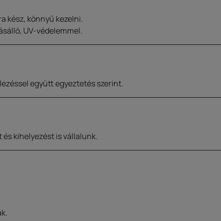
a kész, könnyű kezelni.
árásálló, UV-védelemmel.
ezéssel együtt egyeztetés szerint.
és kihelyezést is vállalunk.
ák.