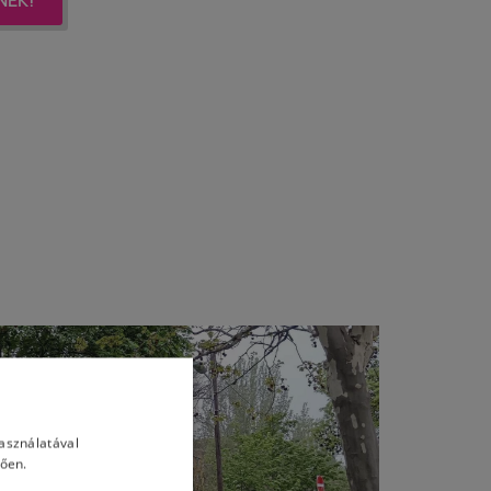
használatával
lően.