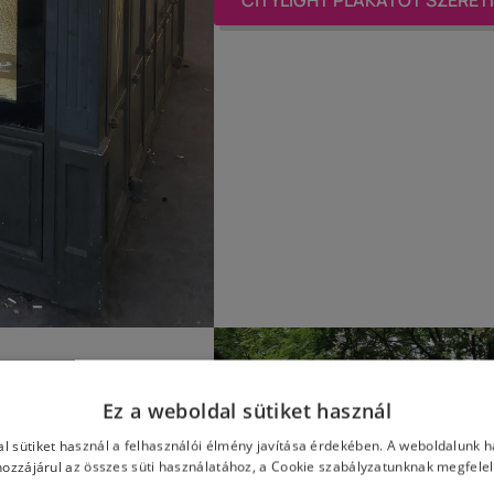
tve
Ez a weboldal sütiket használ
rásálló
l sütiket használ a felhasználói élmény javítása érdekében. A weboldalunk 
ozzájárul az összes süti használatához, a Cookie szabályzatunknak megfele