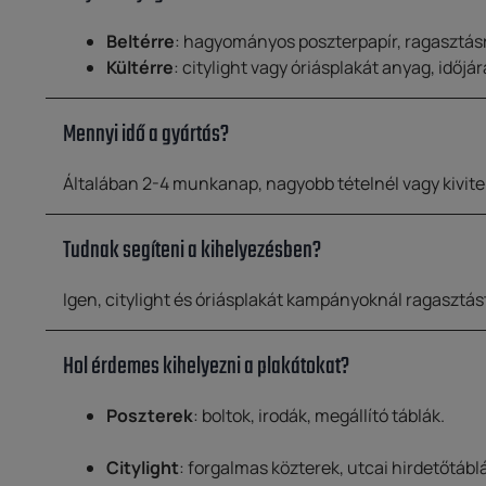
Beltérre
: hagyományos poszterpapír, ragasztásr
Kültérre
: citylight vagy óriásplakát anyag, időj
Mennyi idő a gyártás?
Általában 2-4 munkanap, nagyobb tételnél vagy kivitel
Tudnak segíteni a kihelyezésben?
Igen, citylight és óriásplakát kampányoknál ragasztást 
Hol érdemes kihelyezni a plakátokat?
Poszterek
: boltok, irodák, megállító táblák.
Citylight
: forgalmas közterek, utcai hirdetőtábl