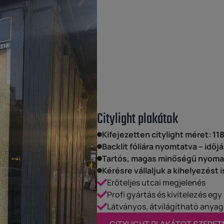
Citylight plakátok
Kifejezetten citylight méret: 118
Backlit fóliára nyomtatva – időjá
Tartós, magas minőségű nyoma
Kérésre vállaljuk a kihelyezést i
Erőteljes utcai megjelenés
Profi gyártás és kivitelezés eg
Látványos, átvilágítható anyag
CITYLIGHT PLAKÁTOT SZERET