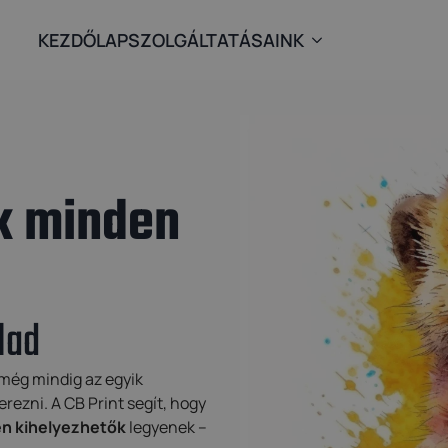
KEZDŐLAP
SZOLGÁLTATÁSAINK
k minden
lad
 még mindig az egyik
rezni. A CB Print segít, hogy
en kihelyezhetők
legyenek –